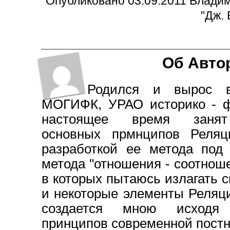
Опубликовано 03.09.2011 Владим
"
Дж. 
Об Авто
Родился и вырос в
МОГИФК, УРАО историко - ф
настоящее время занят
основных прмнципов Реляц
разработкой ее метода под
метода "отношения - соотнош
в которых пытаюсь излагать 
и некоторые элементы Реляц
создается мною исходя
принципов современной постн