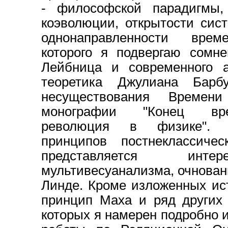
- философской парадигмы,
коэволюции, открытости сист
однонаправленности врем
которого я подвергаю сомн
Лейбница и современного а
теоретика Джулиана Барб
несуществования Време
монографии "Конец вр
революция в физике". 
принципов постнеклассиче
представляется инте
мультивесуанализма, очнованн
Линде. Кроме изложенных ис
принцип Маха и ряд других 
которых я намерен подробно 